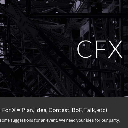
ip to main content
Skip to navigat
CFX
l For 
X = Plan, Idea, Contest, BoF, Talk, etc
)
 some suggestions for a
n
event
. We need your idea for our party.