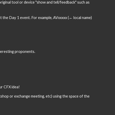
iginal tool or device "show and tell/feedback" such as 
at the Day 1 event. For example, AVxxxxx (← local name) 
teresting proponents.
ur CFX idea!
hop or exchange meeting, etc) using the space of the 