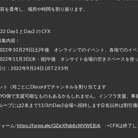
募内容を選考し、場所
や
時間を割り振ります。
02
2
Day1 とDay2 の CFX
募集内容：
202
2
年10月2
9
日(土)
午後　
オンラインでのイベント、各地でのイベ
 2022年11月3日(木・祝)午後　
オンサイト会場の空きスペースを使っ
り：202
2
年9月2
4
日 (
JST 
23:59)
ント（X)ごとにDiscordでチャンネルを割り当てます
OKYO側で支援可能なものもあるかもしれません。インフラ支援、事
ループには2名まで11/3のDay2会場へ招待します(2名以外は割引価
フォーム
: 
https://forms.gle/QZxrX9qb8cWVWEBJ6
　->CFX
は終了し