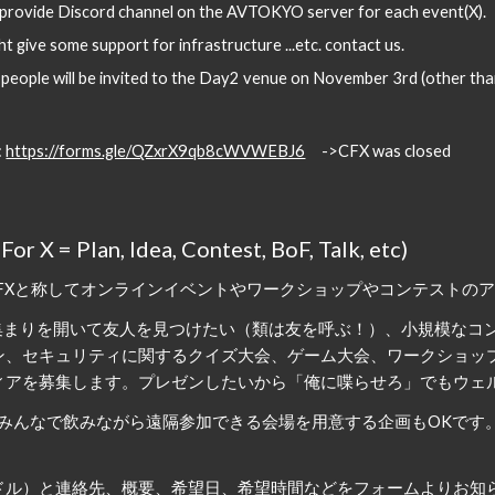
 provide Discord channel on the AVTOKYO server for each event(X).
t give some support for infrastructure ...etc. contact us.
 people will be invited to the Day2 venue on November 3rd (other than
: 
https://forms.gle/QZxrX9qb8cWVWEBJ6
　->CFX was closed
 For X = Plan, Idea, Contest, BoF, Talk, etc)
FXと称してオンラインイベントや
ワークショップやコンテスト
の
な集まりを開いて友人を見つけたい（類は友を呼ぶ！）、小規模なコ
ン、セキュリティに関するクイズ大会、ゲーム大会、ワークショッ
ィアを募集します。プレゼンしたいから「俺に喋らせろ」でもウェ
にみんなで飲みながら遠隔参加
できる会場を用意する企画もOKです。
ドル）と連絡先、概要、希望日、希望時間などをフォームよりお知