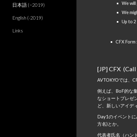
We will
日本語 (−2019)
We migh
English (-2019)
Up to 2
Links
CFX Form
 
[JP] CFX  (Call
AVTOKYOでは、
C
例えば、BoF的
なショートプレゼ
ど、新しいアイデ
Day1のイベント
方名)とか。
代表者氏名（ハン