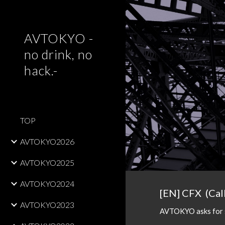
Sk
AVTOKYO -
no drink, no
hack.-
TOP
AVTOKYO2026
AVTOKYO2025
AVTOKYO2024
[EN] C
F
X  
(Cal
AVTOKYO2023
AVTOKYO ask
s
 for