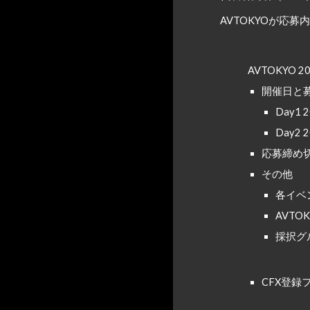
AVTOKYOが応
AVTOKYO 2
開催
日
と
Day1 
Day2
応募締め切
その他
各イベ
AVT
採択グ
CFX
登録