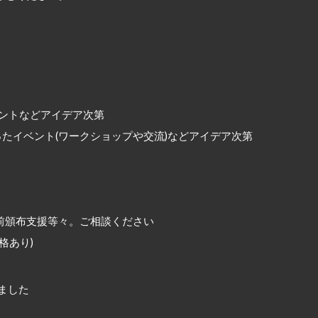
ント
などアイデア次第
たイベント(ワークショップや交流)などアイデア次第
前頒布支援等々
。ご相談ください
格あり)
ました