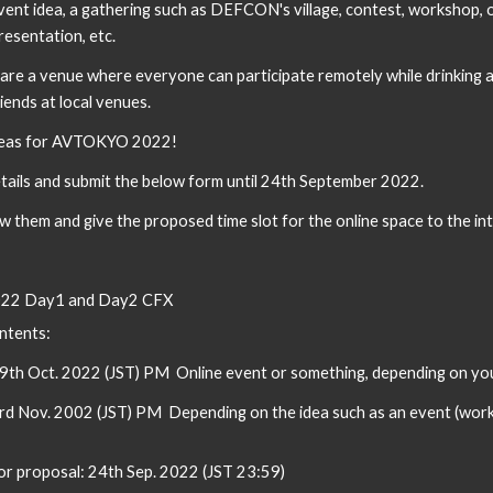
vent idea
, a gathering such as DEFCON's village, contest, workshop, or
resentation, etc.
epare a venue where everyone can participate remotely while drinking 
riends at local venues.
eas for AVTOKYO 2022! 
etails and submit the below form until 2
4
th September 202
2
. 
 them and give the proposed time slot for the online space to the in
02
2
 Day1 and Day2 
CFX
ntents:
9th
 Oct. 202
2
 (JST) PM
  Online event 
or some
thing,
 depending on yo
d Nov. 2002 (JST) PM  Depending on the idea such as an event (works
or proposal: 
24
th Sep. 202
2
 (JST 23:59)