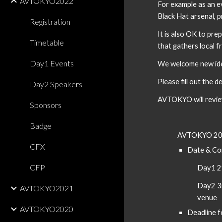
AVTOKYO2022
For example as a
n e
Black Hat arsenal, p
Registration
It is also OK to pr
Timetable
that gathers local f
Day1 Events
We welcome new id
Please fill out the d
Day2 Speakers
AVTOKYO will review
Sponsors
Badge
AVTOKYO 2
CFX
Date
 & Co
CFP
Day1 2
Day2 3r
AVTOKYO2021
venue
AVTOKYO2020
Deadline f